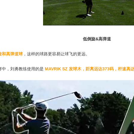
低倒旋
&
高弹道
旋和高弹道球
，这样的球路更容易让球飞的更远。
赛中，刘勇教练使用的是
MAVRIK SZ
发球木，距离远达
373
码，杆速高