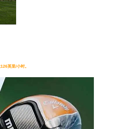
达
126
英里
/
小时。