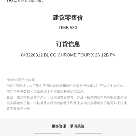
TRACK三轨瞄准版。
建议零售价
RMB 580
订货信息
643226312 BL CG CHROME TOUR X 26 12B PK
*数据来源于卡拉威。
**除另有所述，本广告中所有比较数据和结论皆是与卡拉威以往产品和技术相比，
本广告所有数据和结论来源于卡拉威实验室测试结果。
备注：建议零售价并非原价，仅供消费者参考，并且卡拉威的经销商可以自主决定
其实际销售价格，卡拉威及其经销商的线下和线上店铺的实际销售价格可与上述建
议零售价不一致。
更多资讯，尽请关注