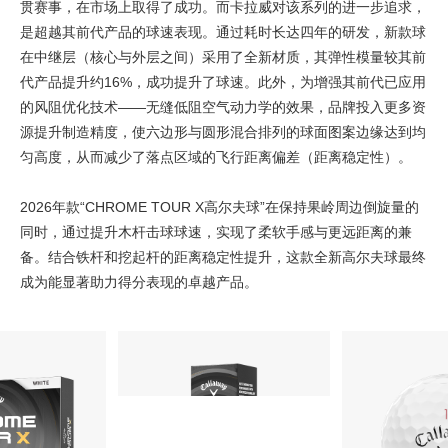
贯赛事，在市场上取得了成功。而卡拉威对该系列的进一步追求，
是超越其前代产品的球速表现。通过耗时长达四年的研发，新款球
在中继层（核心与外层之间）采用了全新材质，其弹性模量较其前
代产品提升约16%，成功提升了球速。此外，为增强其前代已应用
的风阻优化技术——无缝低阻空气动力学的效果，品牌投入更多资
源提升制造精度，使六边形与圆形混合排列的球面图案边缘达到均
匀高度，从而减少了落点区域的飞行距离偏差（距离稳定性）。
2026年款“CHROME TOUR X高尔夫球”在保持果岭周边倒旋量的
同时，通过提升木杆击球球速，实现了柔软手感与更远距离的兼
备。结合铁杆和挖起杆的距离稳定性提升，这款全新高尔夫球最终
成为能显著助力得分表现的卓越产品。