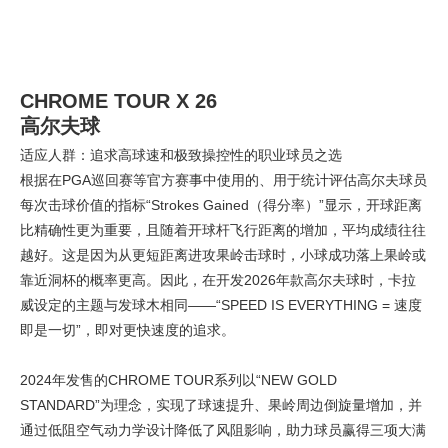
CHROME TOUR X 26
高尔夫球
适应人群：追求高球速和极致操控性的职业球员之选
根据在PGA巡回赛等官方赛事中使用的、用于统计评估高尔夫球员
每次击球价值的指标“Strokes Gained（得分率）”显示，开球距离
比精确性更为重要，且随着开球杆飞行距离的增加，平均成绩往往
越好。这是因为从更短距离进攻果岭击球时，小球成功落上果岭或
靠近洞杯的概率更高。因此，在开发2026年款高尔夫球时，卡拉
威设定的主题与发球木相同——“SPEED IS EVERYTHING = 速度
即是一切”，即对更快速度的追求。
2024年发售的CHROME TOUR系列以“NEW GOLD
STANDARD”为理念，实现了球速提升、果岭周边倒旋量增加，并
通过低阻空气动力学设计降低了风阻影响，助力球员赢得三项大满