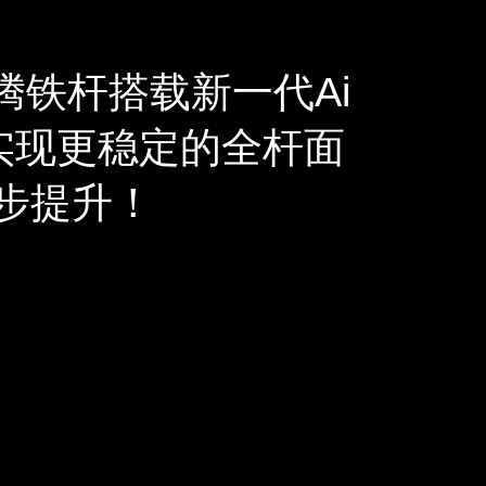
鲲腾铁杆搭载新一代Ai
️实现更稳定的全杆面
步提升！