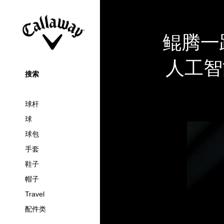
鲲腾一
人工智
搜索
球杆
球
球包
手套
鞋子
帽子
Travel
配件类