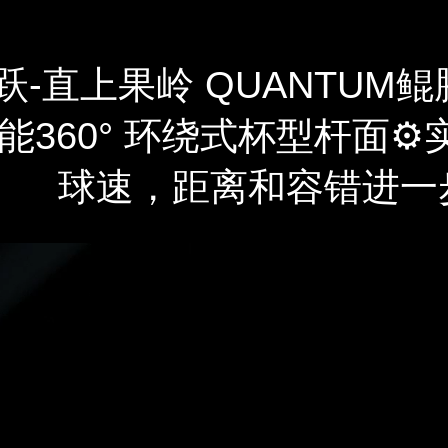
跃-直上果岭 QUANTUM
能360° 环绕式杯型杆面⚙
球速，距离和容错进一