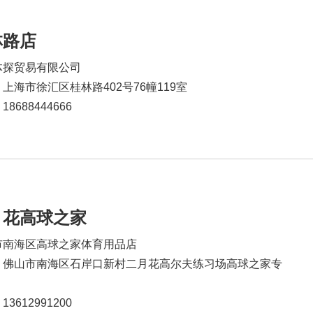
林路店
体探贸易有限公司
上海市徐汇区桂林路402号76幢119室
8688444666
月花高球之家
市南海区高球之家体育用品店
：佛山市南海区石岸口新村二月花高尔夫练习场高球之家专
3612991200