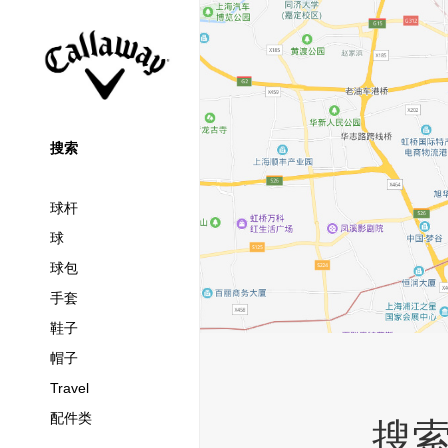
搜索
球杆
球
球包
手套
鞋子
帽子
Travel
配件类
搜