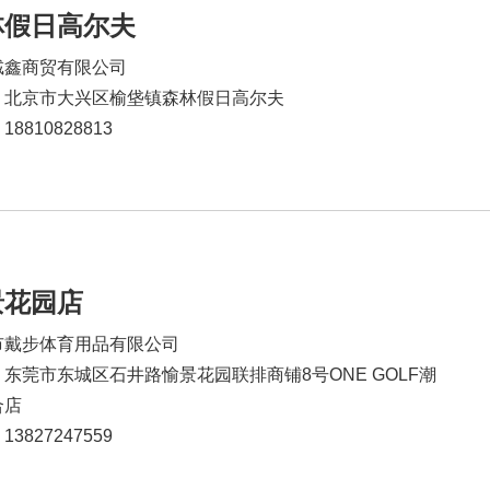
林假日高尔夫
铖鑫商贸有限公司
：北京市大兴区榆垡镇森林假日高尔夫
8810828813
景花园店
市戴步体育用品有限公司
东莞市东城区石井路愉景花园联排商铺8号ONE GOLF潮
合店
3827247559