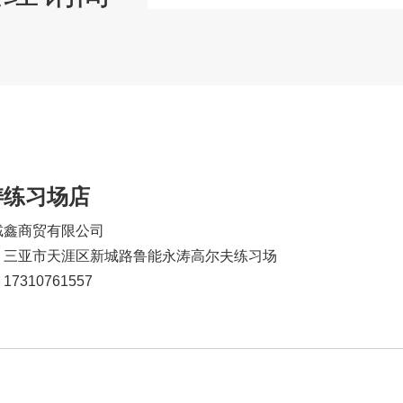
涛练习场店
铖鑫商贸有限公司
：三亚市天涯区新城路鲁能永涛高尔夫练习场
7310761557