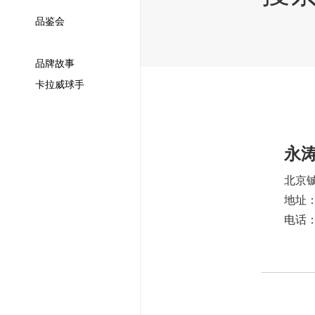
品鉴会
品牌故事
卡拉威球手
永
北京
地址
电话：1