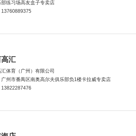
乐部练习场高友盒子专卖店
3760889375
亩高汇
高汇体育（广州）有限公司
：广州市番禺区南奥高尔夫俱乐部负1楼卡拉威专卖店
3822287476